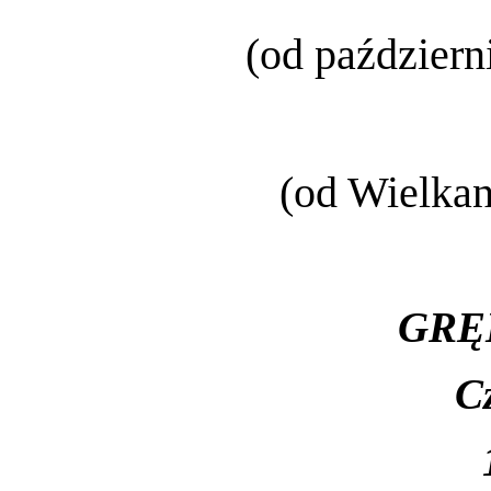
(od październ
(od Wielkan
GRĘ
C