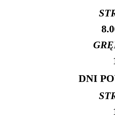
ST
8.0
GRĘ
DNI P
ST