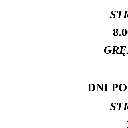
ST
8.0
GRĘ
DNI P
ST