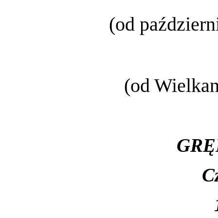
(od październ
(od Wielkan
GRĘ
C