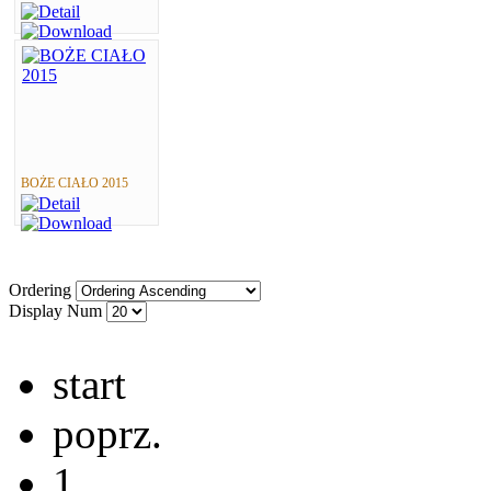
BOŻE CIAŁO 2015
Ordering
Display Num
start
poprz.
1