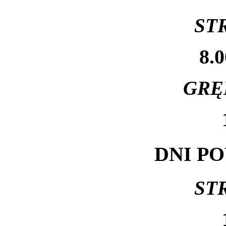
ST
8.0
GRĘ
DNI P
ST