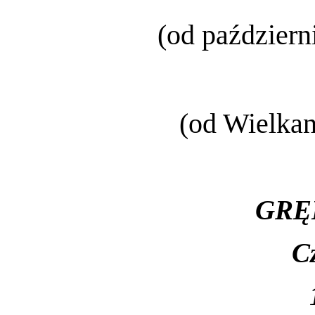
(od październ
(od Wielkan
GRĘ
C