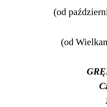
(od październ
(od Wielkan
GRĘ
C