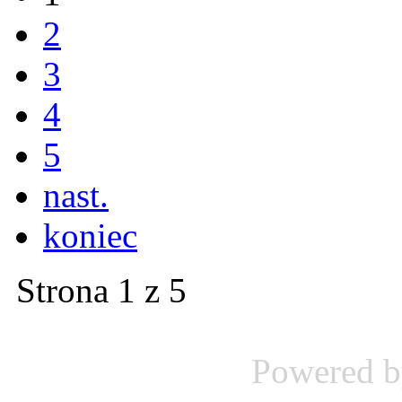
2
3
4
5
nast.
koniec
Strona 1 z 5
Powered 