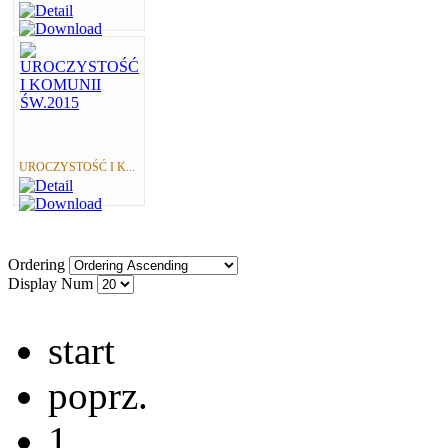
UROCZYSTOŚĆ I K...
Ordering
Display Num
start
poprz.
1