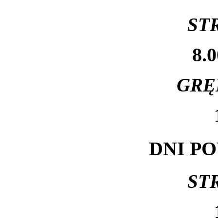
ST
8.0
GRĘ
DNI P
ST