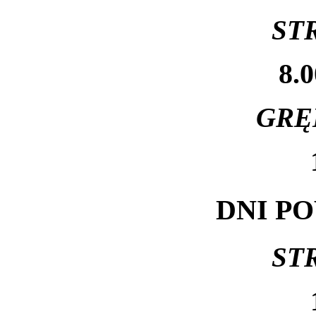
ST
8.0
GRĘ
DNI P
ST