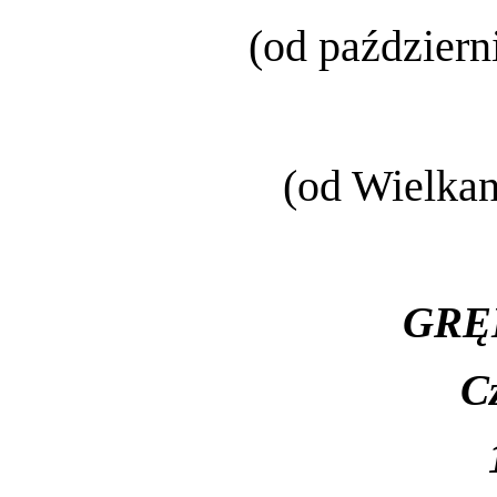
(od październ
(od Wielkan
GRĘ
C