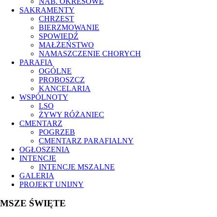
NAB. OKRESOWE
SAKRAMENTY
CHRZEST
BIERZMOWANIE
SPOWIEDŹ
MAŁŻEŃSTWO
NAMASZCZENIE CHORYCH
PARAFIA
OGÓLNE
PROBOSZCZ
KANCELARIA
WSPÓLNOTY
LSO
ŻYWY RÓŻANIEC
CMENTARZ
POGRZEB
CMENTARZ PARAFIALNY
OGŁOSZENIA
INTENCJE
INTENCJE MSZALNE
GALERIA
PROJEKT UNIJNY
MSZE ŚWIĘTE