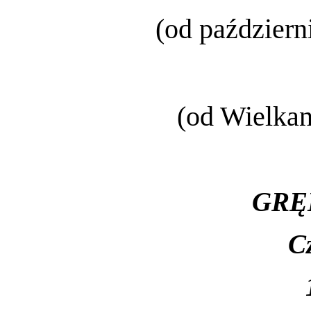
(od październ
(od Wielkan
GRĘ
C