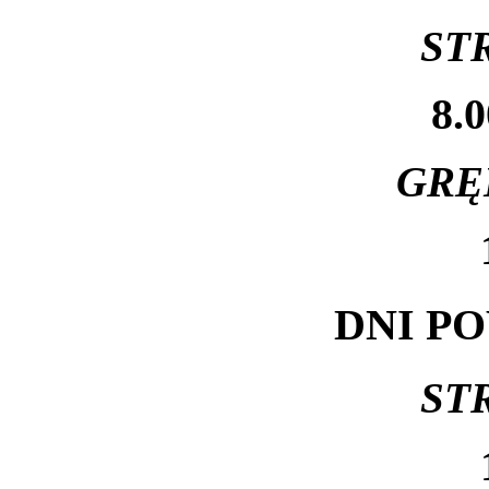
ST
8.0
GRĘ
DNI P
ST