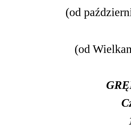
(od październ
(od Wielkan
GRĘ
C