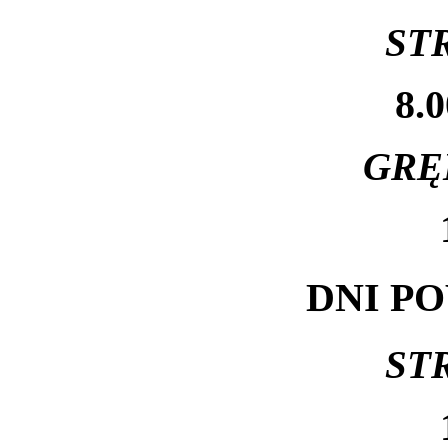
ST
8.0
GRĘ
DNI P
ST