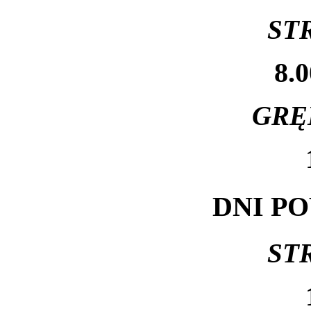
ST
8.0
GRĘ
DNI P
ST