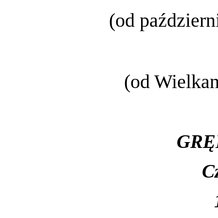
(od październ
(od Wielkan
GRĘ
C