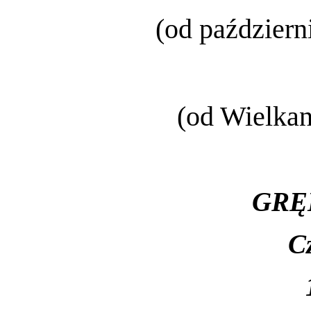
(od październ
(od Wielkan
GRĘ
C