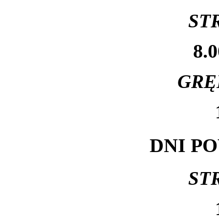
ST
8.0
GRĘ
DNI P
ST