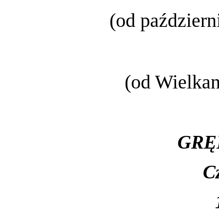
(od październ
(od Wielkan
GRĘ
C