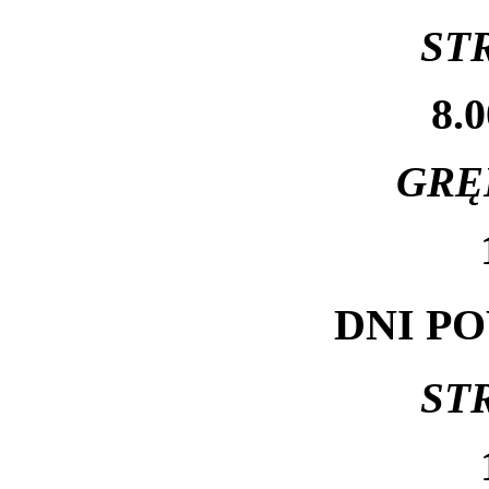
ST
8.0
GRĘ
DNI P
ST