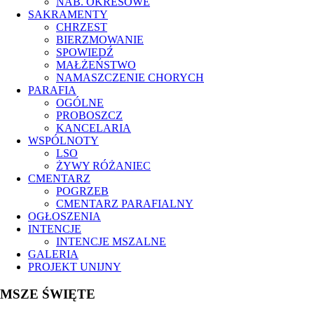
NAB. OKRESOWE
SAKRAMENTY
CHRZEST
BIERZMOWANIE
SPOWIEDŹ
MAŁŻEŃSTWO
NAMASZCZENIE CHORYCH
PARAFIA
OGÓLNE
PROBOSZCZ
KANCELARIA
WSPÓLNOTY
LSO
ŻYWY RÓŻANIEC
CMENTARZ
POGRZEB
CMENTARZ PARAFIALNY
OGŁOSZENIA
INTENCJE
INTENCJE MSZALNE
GALERIA
PROJEKT UNIJNY
MSZE ŚWIĘTE