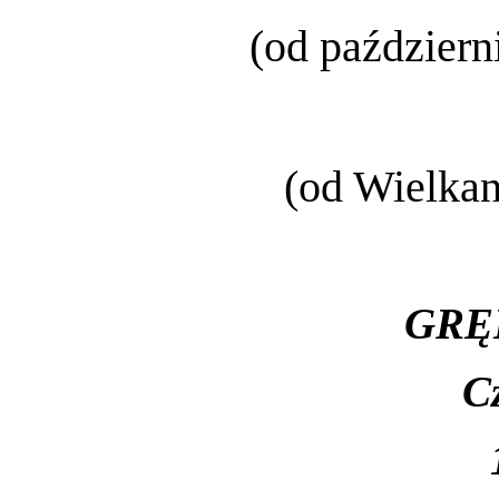
(od październ
(od Wielkan
GRĘ
C