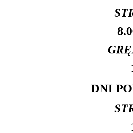
ST
8.0
GRĘ
DNI P
ST