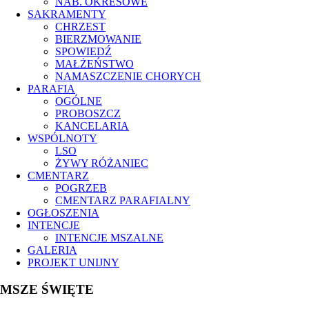
NAB. OKRESOWE
SAKRAMENTY
CHRZEST
BIERZMOWANIE
SPOWIEDŹ
MAŁŻEŃSTWO
NAMASZCZENIE CHORYCH
PARAFIA
OGÓLNE
PROBOSZCZ
KANCELARIA
WSPÓLNOTY
LSO
ŻYWY RÓŻANIEC
CMENTARZ
POGRZEB
CMENTARZ PARAFIALNY
OGŁOSZENIA
INTENCJE
INTENCJE MSZALNE
GALERIA
PROJEKT UNIJNY
MSZE ŚWIĘTE