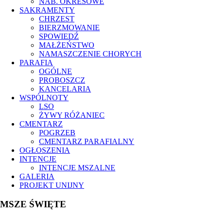
NAB. OKRESOWE
SAKRAMENTY
CHRZEST
BIERZMOWANIE
SPOWIEDŹ
MAŁŻEŃSTWO
NAMASZCZENIE CHORYCH
PARAFIA
OGÓLNE
PROBOSZCZ
KANCELARIA
WSPÓLNOTY
LSO
ŻYWY RÓŻANIEC
CMENTARZ
POGRZEB
CMENTARZ PARAFIALNY
OGŁOSZENIA
INTENCJE
INTENCJE MSZALNE
GALERIA
PROJEKT UNIJNY
MSZE ŚWIĘTE