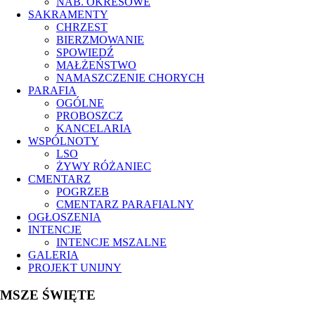
NAB. OKRESOWE
SAKRAMENTY
CHRZEST
BIERZMOWANIE
SPOWIEDŹ
MAŁŻEŃSTWO
NAMASZCZENIE CHORYCH
PARAFIA
OGÓLNE
PROBOSZCZ
KANCELARIA
WSPÓLNOTY
LSO
ŻYWY RÓŻANIEC
CMENTARZ
POGRZEB
CMENTARZ PARAFIALNY
OGŁOSZENIA
INTENCJE
INTENCJE MSZALNE
GALERIA
PROJEKT UNIJNY
MSZE ŚWIĘTE