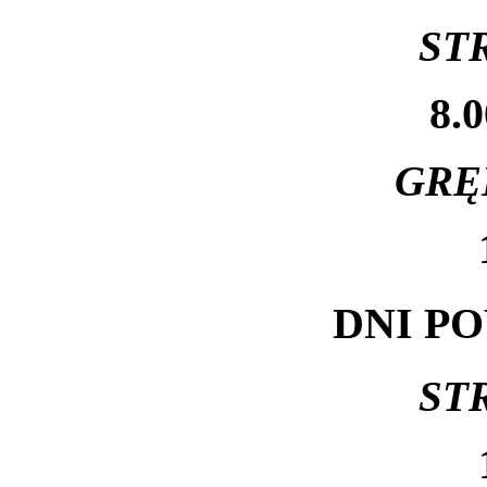
ST
8.0
GRĘ
DNI P
ST