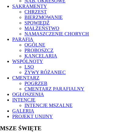
NAB. OKRESOWE
SAKRAMENTY
CHRZEST
BIERZMOWANIE
SPOWIEDŹ
MAŁŻEŃSTWO
NAMASZCZENIE CHORYCH
PARAFIA
OGÓLNE
PROBOSZCZ
KANCELARIA
WSPÓLNOTY
LSO
ŻYWY RÓŻANIEC
CMENTARZ
POGRZEB
CMENTARZ PARAFIALNY
OGŁOSZENIA
INTENCJE
INTENCJE MSZALNE
GALERIA
PROJEKT UNIJNY
MSZE ŚWIĘTE