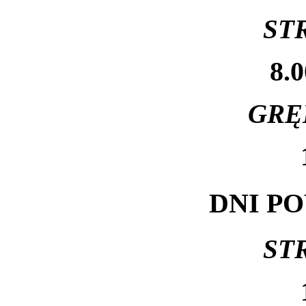
ST
8.0
GRĘ
DNI P
ST