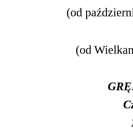
(od październ
(od Wielkan
GRĘ
C